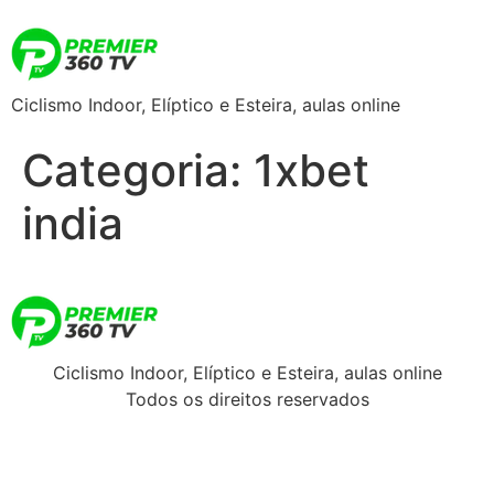
Ciclismo Indoor, Elíptico e Esteira, aulas online
Categoria:
1xbet
india
Ciclismo Indoor, Elíptico e Esteira, aulas online
Todos os direitos reservados